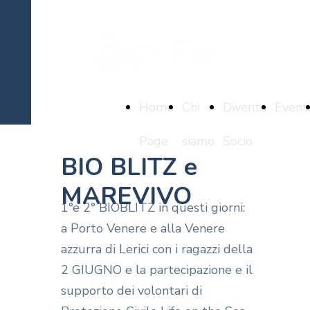
Home
Chi
Diventa
Event
Page
siamo
Socio
BIO BLITZ e
MAREVIVO
1°e 2° BIOBLITZ in questi giorni:
a Porto Venere e alla Venere
azzurra di Lerici con i ragazzi della
2 GIUGNO e la partecipazione e il
supporto dei volontari di