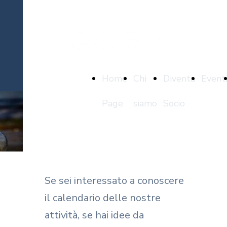
Home
Chi
Diventa
Event
Page
siamo
Socio
CONTATTI
Se sei interessato a conoscere
il calendario delle nostre
attività, se hai idee da